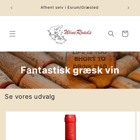
Gå til
Afhent selv i Esrum/Græsted
indhold
Indkøbskurv
Fantastisk græsk vin
Se vores udvalg